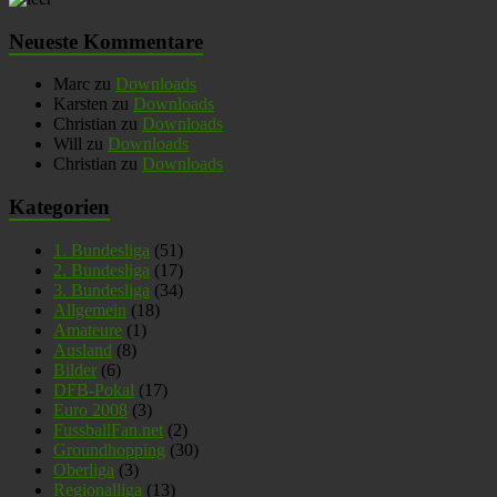
Neueste Kommentare
Marc
zu
Downloads
Karsten
zu
Downloads
Christian
zu
Downloads
Will
zu
Downloads
Christian
zu
Downloads
Kategorien
1. Bundesliga
(51)
2. Bundesliga
(17)
3. Bundesliga
(34)
Allgemein
(18)
Amateure
(1)
Ausland
(8)
Bilder
(6)
DFB-Pokal
(17)
Euro 2008
(3)
FussballFan.net
(2)
Groundhopping
(30)
Oberliga
(3)
Regionalliga
(13)