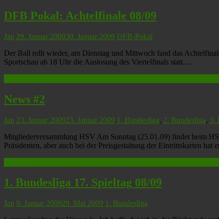
DFB Pokal: Achtelfinale 08/09
Jan
29. Januar 2009
30. Januar 2009
DFB-Pokal
Der Ball rollt wieder, am Dienstag und Mittwoch fand das Achtelfin
Sportschau ab 18 Uhr die Auslosung des Viertelfinals statt.…
Weiterlesen
News #2
Jan
23. Januar 2009
23. Januar 2009
1. Bundesliga
,
2. Bundesliga
,
3.
Mitgliederversammlung HSV Am Sonntag (25.01.09) findet beim HSV di
Präsidenten, aber auch bei der Preisgestaltung der Eintrittskarten ha
Weiterlesen
1. Bundesliga 17. Spieltag 08/09
Jan
9. Januar 2009
29. Mai 2009
1. Bundesliga