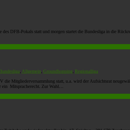
ale des DFB-Pokals statt und morgen startet die Bundesliga in die Rü
 Bundesliga
,
Allgemein
,
Groundhopping
,
Regionalliga
e Mitgliederversammlung statt, u.a. wird der Aufsichtsrat neugewähl
t er ein Mitspracherecht. Zur Wahl…