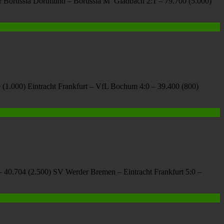
uer Borussia Dortmund – Borussia M’ Gladbach 2:1 – 79.700 (5.000)
(1.000) Eintracht Frankfurt – VfL Bochum 4:0 – 39.400 (800)
 – 40.704 (2.500) SV Werder Bremen – Eintracht Frankfurt 5:0 –