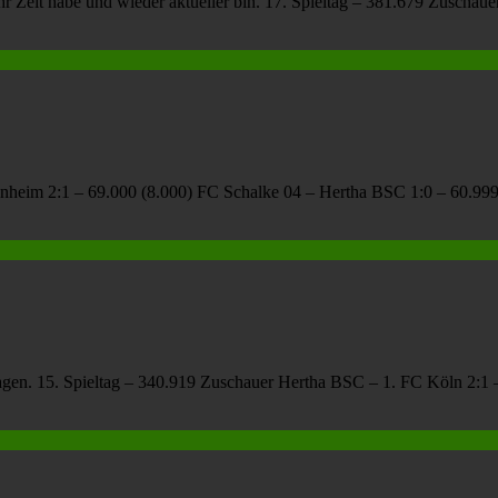
ehr Zeit habe und wieder aktueller bin. 17. Spieltag – 381.679 Zuscha
heim 2:1 – 69.000 (8.000) FC Schalke 04 – Hertha BSC 1:0 – 60.999 
tragen. 15. Spieltag – 340.919 Zuschauer Hertha BSC – 1. FC Köln 2:1