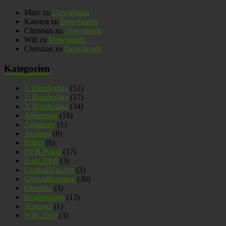
Marc
zu
Downloads
Karsten
zu
Downloads
Christian
zu
Downloads
Will
zu
Downloads
Christian
zu
Downloads
Kategorien
1. Bundesliga
(51)
2. Bundesliga
(17)
3. Bundesliga
(34)
Allgemein
(18)
Amateure
(1)
Ausland
(8)
Bilder
(6)
DFB-Pokal
(17)
Euro 2008
(3)
FussballFan.net
(2)
Groundhopping
(30)
Oberliga
(3)
Regionalliga
(13)
Testspiel
(1)
WM 2010
(3)