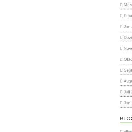
Mär
Feb
Jan
Dez
Nov
Okt
Sep
Aug
Juli
Juni
BLO
alle