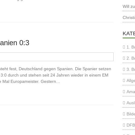
Will
z
Christ
KAT
anien 0:3
1. B
2. B
teht fest, Deutschland gegen Spanien. Die Spanier setzen
3. B
3:0 durch und stehen seit 24 Jahren wieder in einem EM
Allg
te Mal Europameister. Gestern…
Ama
Aus
Bild
DFB