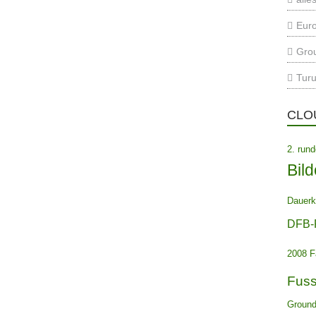
Euro
Gro
Turu
CLO
2. run
Bild
Dauerk
DFB-
2008
F
Fuss
Ground