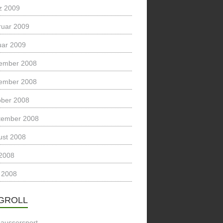
z 2009
ruar 2009
uar 2009
ember 2008
ember 2008
ober 2008
tember 2008
ust 2008
 2008
 2008
GROLL
saussersport