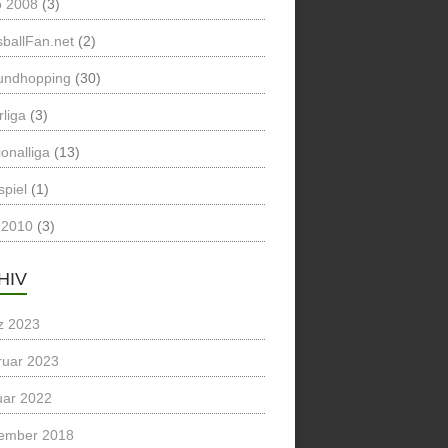
o 2008
(3)
ballFan.net
(2)
undhopping
(30)
liga
(3)
onalliga
(13)
spiel
(1)
2010
(3)
HIV
z 2023
ruar 2023
uar 2022
ember 2018