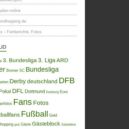
plan-online
undhopping.de
s – Fanberichte, Fotos
UD
3. Liga
3. Bundesliga
ARD
de
er
Bundesliga
Bonner SC
DFB
Derby
deutschland
arten
DFL
Pokal
Dortmund
Euro
Duisburg
Fans
Fotos
anfotos
Fußball
ballfans
Geld
Gästeblock
hopping
Gäste
gvp
Gästefans