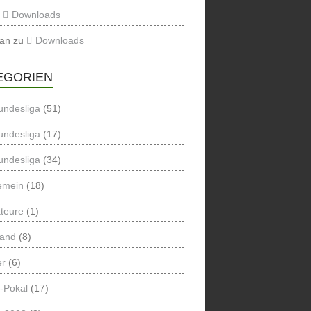
u
Downloads
ian
zu
Downloads
EGORIEN
undesliga
(51)
undesliga
(17)
undesliga
(34)
emein
(18)
teure
(1)
land
(8)
er
(6)
-Pokal
(17)