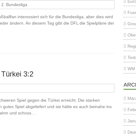
Eur
2. Bundesliga
Fuss
allfan interessiert sich für die Bundesliga, aber dies wird
ieder ändern. An diesem Tag gibt die DFL die Spielpläne der
Gro
Ober
Regi
Test
WM 
 Türkei 3:2
ARC
Mär
hweren Spiel gegen die Türkei erreicht. Die starken
gutes Spiel abgeliefert und sie hätte es auch beinahe ins
Feb
p Lahm und schoss…
Jan
Dez