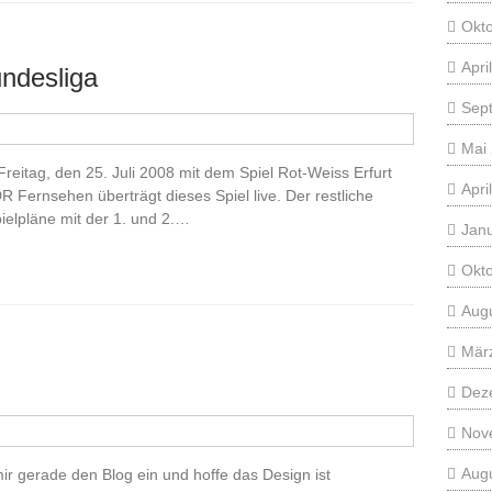
Okt
Apri
undesliga
Sep
Mai
reitag, den 25. Juli 2008 mit dem Spiel Rot-Weiss Erfurt
Apri
Fernsehen überträgt dieses Spiel live. Der restliche
Spielpläne mit der 1. und 2.…
Jan
Okt
Aug
Mär
Dez
Nov
Aug
 mir gerade den Blog ein und hoffe das Design ist