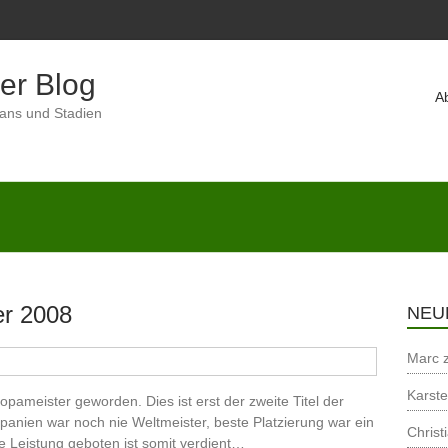
er Blog
A
Fans und Stadien
er 2008
NEU
Marc
Karst
pameister geworden. Dies ist erst der zweite Titel der
anien war noch nie Weltmeister, beste Platzierung war ein
Christ
re Leistung geboten ist somit verdient…