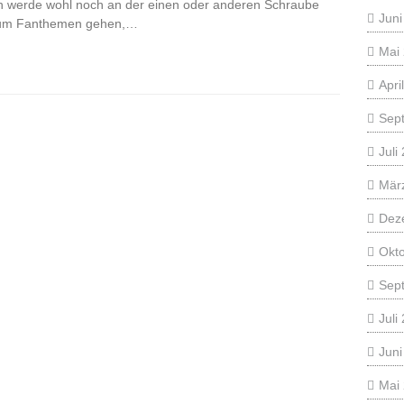
Ich werde wohl noch an der einen oder anderen Schraube
Juni
s um Fanthemen gehen,…
Mai
Apri
Sep
Juli
Mär
Dez
Okt
Sep
Juli
Juni
Mai