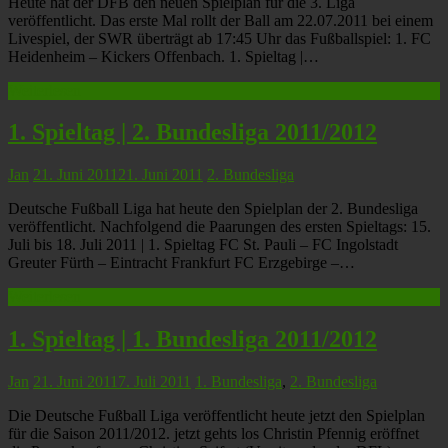
Heute hat der DFB den neuen Spielplan für die 3. Liga
veröffentlicht. Das erste Mal rollt der Ball am 22.07.2011 bei einem
Livespiel, der SWR überträgt ab 17:45 Uhr das Fußballspiel: 1. FC
Heidenheim – Kickers Offenbach. 1. Spieltag |…
Weiterlesen
1. Spieltag | 2. Bundesliga 2011/2012
Jan
21. Juni 2011
21. Juni 2011
2. Bundesliga
Deutsche Fußball Liga hat heute den Spielplan der 2. Bundesliga
veröffentlicht. Nachfolgend die Paarungen des ersten Spieltags: 15.
Juli bis 18. Juli 2011 | 1. Spieltag FC St. Pauli – FC Ingolstadt
Greuter Fürth – Eintracht Frankfurt FC Erzgebirge –…
Weiterlesen
1. Spieltag | 1. Bundesliga 2011/2012
Jan
21. Juni 2011
7. Juli 2011
1. Bundesliga
,
2. Bundesliga
Die Deutsche Fußball Liga veröffentlicht heute jetzt den Spielplan
für die Saison 2011/2012. jetzt gehts los Christin Pfennig eröffnet