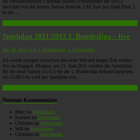
die Pressekonferenz Christian Seifert (Vorsitzender der DFL)
berichtet von der letzten Saison Statistik 2,92 Tore pro Spiel Platz 3
in der…
Weiterlesen
Spielplan 2011/2012 1. Bundesliga – live
Jan
20. Juni 2011
1. Bundesliga
,
2. Bundesliga
Ich werde morgen versuchen das erste Mal seit langer Zeit wieder
live zu bloggen. Morgen, am 21. Juni 2011 werden die Spielpläne
für die neue Saison (11/12) für die 1. Bundesliga bekannt gegeben.
Ab 11:00 Uhr wird der Spielplan von…
Weiterlesen
Neueste Kommentare
Marc
zu
Downloads
Karsten
zu
Downloads
Christian
zu
Downloads
Will
zu
Downloads
Christian
zu
Downloads