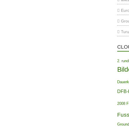
Euro
Gro
Turu
CLO
2. run
Bild
Dauerk
DFB-
2008
F
Fuss
Ground