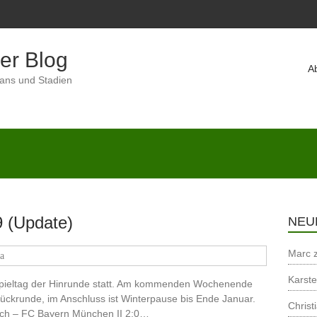
er Blog
A
Fans und Stadien
9 (Update)
NEU
Marc
ga
Karst
Spieltag der Hinrunde statt. Am kommenden Wochenende
Rückrunde, im Anschluss ist Winterpause bis Ende Januar.
Christ
bach – FC Bayern München II 2:0…