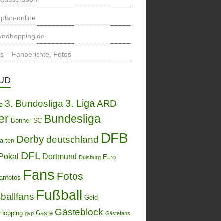
plan-online
undhopping.de
s – Fanberichte, Fotos
UD
3. Liga
3. Bundesliga
ARD
de
er
Bundesliga
Bonner SC
DFB
Derby
deutschland
arten
DFL
Pokal
Dortmund
Euro
Duisburg
Fans
Fotos
anfotos
Fußball
ballfans
Geld
Gästeblock
hopping
Gäste
gvp
Gästefans