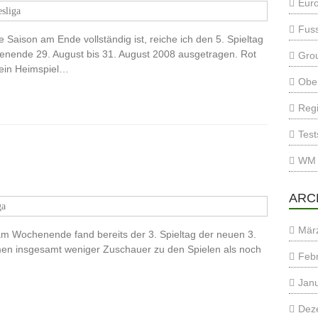
Eur
sliga
Fuss
 Saison am Ende vollständig ist, reiche ich den 5. Spieltag
enende 29. August bis 31. August 2008 ausgetragen. Rot
Gro
sein Heimspiel…
Ober
Regi
Test
WM 
ARC
ga
Mär
am Wochenende fand bereits der 3. Spieltag der neuen 3.
amen insgesamt weniger Zuschauer zu den Spielen als noch
Feb
Jan
Dez