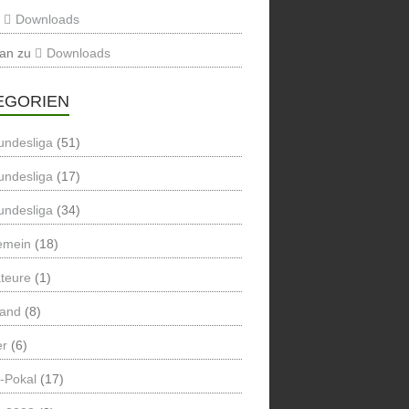
u
Downloads
ian
zu
Downloads
EGORIEN
undesliga
(51)
undesliga
(17)
undesliga
(34)
emein
(18)
teure
(1)
land
(8)
er
(6)
-Pokal
(17)