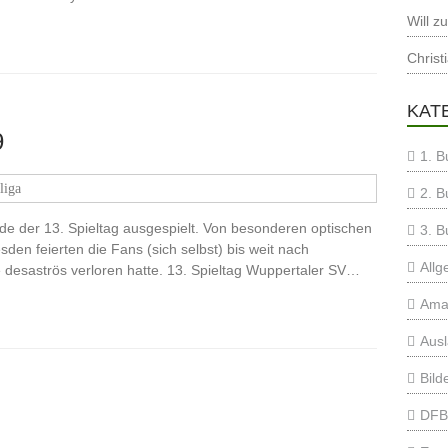
Will
z
Christ
KAT
9
1. B
liga
2. B
e der 13. Spieltag ausgespielt. Von besonderen optischen
3. B
esden feierten die Fans (sich selbst) bis weit nach
Allg
 desaströs verloren hatte. 13. Spieltag Wuppertaler SV…
Ama
Aus
Bild
DFB