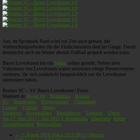
Am, im Sportpark Nord wird zur Zeit auch gebaut, die
Vorbereitungsarbeiten für die Flutlichtmasten sind im Gange. Damit
demnächst auch im Winter abends Fußball gespielt werden kann.
Bayer Leverkusen hat ein
Video
online gestellt. Neben dem
Videoteam von Leverkusen waren ansonsten einige Pressevertreter
vertreten, die sich (natürlich) hauptsächlich nur für Leverkusen
interessiert haben.
Bonner SC – SV Bayer Leverkusen | Fotos
Markiert in:
Bayer 04
Bonnanza
Bonner
SC
Bundesliga
Bürgermeister
Champions
League
Fußball
Jürgen
Nimptsch
Regionalliga
Rheinlöwen
Testspiel
Ultras
Jan
27. Juni 2011
7. Juli 2011
1. Bundesliga
,
Allgemein
,
Bilder
,
Groundhopping
,
Regionalliga
←
1. Runde DFB Pokal 2011/2012 | Männer