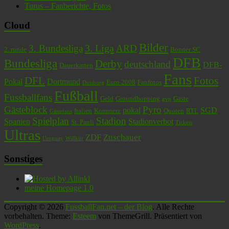
Turus – Fanberichte, Fotos
Cloud
Bilder
3. Liga
3. Bundesliga
ARD
2. runde
Bonner SC
DFB
Bundesliga
Derby
deutschland
DFB-
Dauerkarten
Fans
DFL
Fotos
Pokal
Dortmund
Euro 2008
Fanfotos
Duisburg
Fußball
Fussballfans
Geld
Groundhopping
Gäste
gvp
Gästeblock
Pyro
pokal
SGD
Italien
Kommerz
Quoten
RTL
Gästefans
Spielplan
Stadion
Spanien
Stadionverbot
St. Pauli
Tickets
Ultras
ZDF
Zuschauer
Uruguay
Willkür
Sonstiges
meine Homepage 1.0
Copyright © 2026
FussballFan.net – der Blog
. Alle Rechte
vorbehalten. Theme:
Esteem
von ThemeGrill. Präsentiert von
WordPress
.