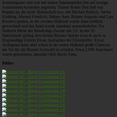
Sommerpause und war mit seinen Stammspielen (bis auf wenige
Ausnahmen) kostenlos angereist. Trainer Robin Dutt ließ von
Beginn an, die beste Mannschaft (u.a. mit Michael Ballack, Stefan
Kießling, Manuel Friedrich, Sidney Sam, Renato Augusto und Lars
Bender) spielen, in der zweiten Halbzeit wurde dann fröhlich
gewechselt und das Spiel wurde zunehms unansehnlicher. Zur
Halbzeit führte der Bundesliga Zweite mit 5:0. In der 55.
Spielminute gelang dem besten Bonner Spieler (war er auch zu
Regionalliga Zeiten) Ercan Aydogmus der Ehrentreffer. Ercan
Aydogmus hatte aber schon in der ersten Halbzeit große Chancen
ein Tor für die Bonner Auswahl zu erzielen. Etwa 2.000 Zuschauer
waren gekommen, darunter viele Bayer Fans.
Bilder: