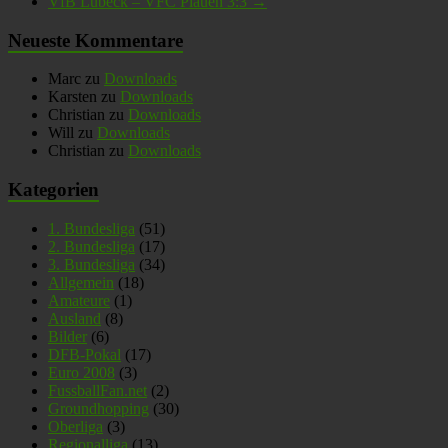
VfB Lübeck – VFC Plauen 3:3
→
Neueste Kommentare
Marc
zu
Downloads
Karsten
zu
Downloads
Christian
zu
Downloads
Will
zu
Downloads
Christian
zu
Downloads
Kategorien
1. Bundesliga
(51)
2. Bundesliga
(17)
3. Bundesliga
(34)
Allgemein
(18)
Amateure
(1)
Ausland
(8)
Bilder
(6)
DFB-Pokal
(17)
Euro 2008
(3)
FussballFan.net
(2)
Groundhopping
(30)
Oberliga
(3)
Regionalliga
(13)