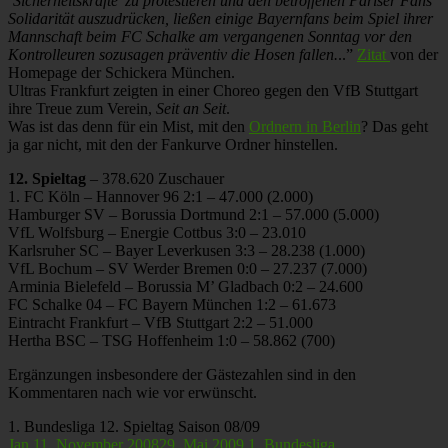
‘Sicherheitskräfte’ zu protestieren und den betroffenen Pariser Fans
Solidarität auszudrücken, ließen einige Bayernfans beim Spiel ihrer
Mannschaft beim FC Schalke am vergangenen Sonntag vor den
Kontrolleuren sozusagen präventiv die Hosen fallen.
..”
Zitat
von der
Homepage der Schickera München.
Ultras Frankfurt zeigten in einer Choreo gegen den VfB Stuttgart
ihre Treue zum Verein,
Seit an Seit
.
Was ist das denn für ein Mist, mit den
Ordnern in Berlin
? Das geht
ja gar nicht, mit den der Fankurve Ordner hinstellen.
12. Spieltag
– 378.620 Zuschauer
1. FC Köln – Hannover 96 2:1 – 47.000 (2.000)
Hamburger SV – Borussia Dortmund 2:1 – 57.000 (5.000)
VfL Wolfsburg – Energie Cottbus 3:0 – 23.010
Karlsruher SC – Bayer Leverkusen 3:3 – 28.238 (1.000)
VfL Bochum – SV Werder Bremen 0:0 – 27.237 (7.000)
Arminia Bielefeld – Borussia M’ Gladbach 0:2 – 24.600
FC Schalke 04 – FC Bayern München 1:2 – 61.673
Eintracht Frankfurt – VfB Stuttgart 2:2 – 51.000
Hertha BSC – TSG Hoffenheim 1:0 – 58.862 (700)
Ergänzungen insbesondere der Gästezahlen sind in den
Kommentaren nach wie vor erwünscht.
1. Bundesliga 12. Spieltag Saison 08/09
Jan
11. November 2008
29. Mai 2009
1. Bundesliga