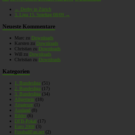
←
Derby in Zürich
3. Liga 15. Spieltag 08/09
→
Neueste Kommentare
Marc
zu
Downloads
Karsten
zu
Downloads
Christian
zu
Downloads
Will
zu
Downloads
Christian
zu
Downloads
Kategorien
1. Bundesliga
(51)
2. Bundesliga
(17)
3. Bundesliga
(34)
Allgemein
(18)
Amateure
(1)
Ausland
(8)
Bilder
(6)
DFB-Pokal
(17)
Euro 2008
(3)
FussballFan.net
(2)