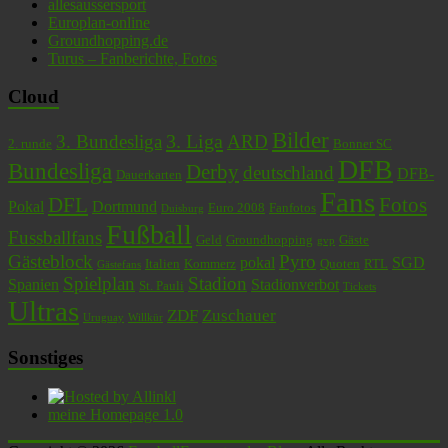
allesaussersport
Europlan-online
Groundhopping.de
Turus – Fanberichte, Fotos
Cloud
Bilder
3. Liga
3. Bundesliga
ARD
2. runde
Bonner SC
DFB
Bundesliga
Derby
deutschland
DFB-
Dauerkarten
Fans
DFL
Fotos
Pokal
Dortmund
Euro 2008
Fanfotos
Duisburg
Fußball
Fussballfans
Geld
Groundhopping
Gäste
gvp
Gästeblock
Pyro
pokal
SGD
Italien
Kommerz
Quoten
RTL
Gästefans
Spielplan
Stadion
Spanien
Stadionverbot
St. Pauli
Tickets
Ultras
ZDF
Zuschauer
Uruguay
Willkür
Sonstiges
meine Homepage 1.0