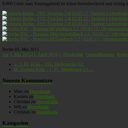
8.000 Gäste zum Sonntagabend ist schon beeindruckend und richtig
Berlin 03. Mai 2015
Jan
5. Mai 2015
11. April 2018
1. Bundesliga
,
Groundhopping
,
Regio
←
1. FC Köln – TSG Hoffenheim 3:2
SC Fortuna Köln – 1. FC Magdeburg 2:1
→
Neueste Kommentare
Marc
zu
Downloads
Karsten
zu
Downloads
Christian
zu
Downloads
Will
zu
Downloads
Christian
zu
Downloads
Kategorien