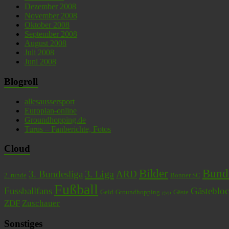
Dezember 2008
November 2008
Oktober 2008
September 2008
August 2008
Juli 2008
Juni 2008
Blogroll
allesaussersport
Europlan-online
Groundhopping.de
Turus – Fanberichte, Fotos
Cloud
Bilder
Bunde
3. Liga
3. Bundesliga
ARD
2. runde
Bonner SC
Fußball
Fussballfans
Gästeblo
Geld
Groundhopping
Gäste
gvp
ZDF
Zuschauer
Sonstiges