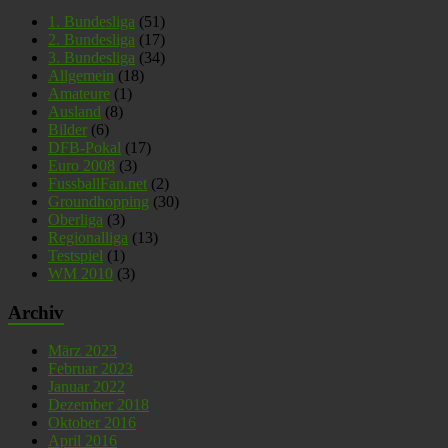
1. Bundesliga
(51)
2. Bundesliga
(17)
3. Bundesliga
(34)
Allgemein
(18)
Amateure
(1)
Ausland
(8)
Bilder
(6)
DFB-Pokal
(17)
Euro 2008
(3)
FussballFan.net
(2)
Groundhopping
(30)
Oberliga
(3)
Regionalliga
(13)
Testspiel
(1)
WM 2010
(3)
Archiv
März 2023
Februar 2023
Januar 2022
Dezember 2018
Oktober 2016
April 2016