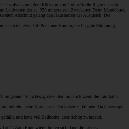
der Insolvenz und dem Rückzug von Union Berlin II gerettet sein.
 zum Leidwesen der ca. 350 mitgereisten Zwickauer. Denn Magdeburg
m zweiten Abschnitt gelang den Hausherren der Ausgleich. Die
erte sich ein etwa 150 Personen Haufen, die für gute Stimmung
och umgebaut. Schickes, großes Stadion, auch wenn die Laufbahn
n, um mir eine neue Karte ausstellen lassen zu können. Da bevorzuge
fällig und hatte viel Ballbesitz, aber richtig zwingend,
s Tirol”. Zum Ende wiederholten sich dann die Lieder.