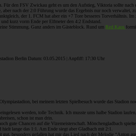
in. Für den FSV Zwickau geht es um den Aufstieg, Viktoria sollte nach 
re, aber nach der 2:0 Führung wurde das Ergebnis nur noch verwaltet,
unktgleich, der 1. FCM hat aber ein +7 Tore besseres Torverhältnis. I
er und kurz vorm Ende per Elfmeter den 4:2 Endstand.
s, keine Stimmung. Ganz anders im Gästeblock. Rund um
Red Kaos
formi
Datum: 03.05.2015 | Anpfiff: 17:30 Uhr
 Olympiastadion, bei meinem letzten Spielbesuch wurde das Stadion n
 eingelesen werden, tolle Technik. Ich musste ums halbe Stadion laufe
breisen, schon ist man drin.
ch gute Chancen auf die Vizemeisterschaft. Mönchengladbach spielte ge
nd hielt lange das 1:1. Am Ende siegt aber Gladbach mit 2:1.
t gut, besonders gefallen hat mir das Lied nach der Melodie “Anton au