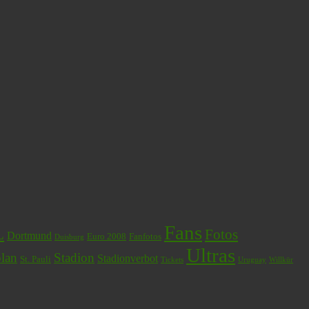
Fans
L
Fotos
Dortmund
Euro 2008
Fanfotos
Duisburg
Ultras
plan
Stadion
Stadionverbot
St. Pauli
Tickets
Uruguay
Willkür