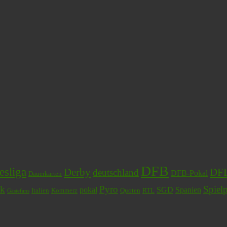
DFB
sliga
Derby
DF
deutschland
DFB-Pokal
Dauerkarten
ck
Pyro
Spiel
pokal
SGD
Spanien
Italien
Kommerz
Quoten
RTL
Gästefans