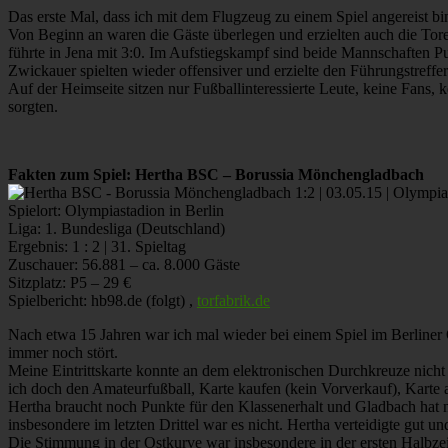
Das erste Mal, dass ich mit dem Flugzeug zu einem Spiel angereist b
Von Beginn an waren die Gäste überlegen und erzielten auch die To
führte in Jena mit 3:0. Im Aufstiegskampf sind beide Mannschaften P
Zwickauer spielten wieder offensiver und erzielte den Führungstreff
Auf der Heimseite sitzen nur Fußballinteressierte Leute, keine Fan
sorgten.
Fakten zum Spiel: Hertha BSC – Borussia Mönchengladbach
Spielort: Olympiastadion in Berlin
Liga: 1. Bundesliga (Deutschland)
Ergebnis: 1 : 2 | 31. Spieltag
Zuschauer: 56.881 – ca. 8.000 Gäste
Sitzplatz: P5 – 29 €
Spielbericht: hb98.de (folgt) ,
torfabrik.de
Nach etwa 15 Jahren war ich mal wieder bei einem Spiel im Berliner
immer noch stört.
Meine Eintrittskarte konnte an dem elektronischen Durchkreuze nicht
ich doch den Amateurfußball, Karte kaufen (kein Vorverkauf), Karte a
Hertha braucht noch Punkte für den Klassenerhalt und Gladbach hat no
insbesondere im letzten Drittel war es nicht. Hertha verteidigte gut u
Die Stimmung in der Ostkurve war insbesondere in der ersten Halbzei