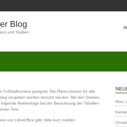
er Blog
A
Fans und Stadien
NEU
für Fußballturniere geeignet. Die Pläne können für alle
 Sieg vergeben werden benutzt werden. Bei den Dateien,
Marc
lt folgende Reihenfolge bei der Berechnung der Tabellen:
senen Tore.
Karst
on von LibreOffice gibt, bitte kurz melden.
Christ