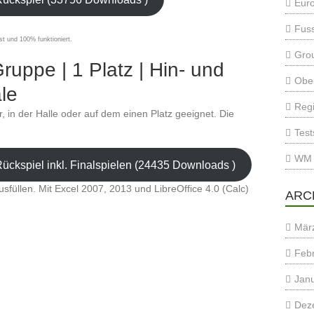
Eur
Fuss
st und 100% funktioniert.
Gro
ruppe | 1 Platz | Hin- und
Ober
le
Regi
er, in der Halle oder auf dem einen Platz geeignet. Die
Test
WM 
ückspiel inkl. Finalspielen (24435 Downloads )
usfüllen. Mit Excel 2007, 2013 und LibreOffice 4.0 (Calc)
ARC
Mär
Feb
Jan
Dez