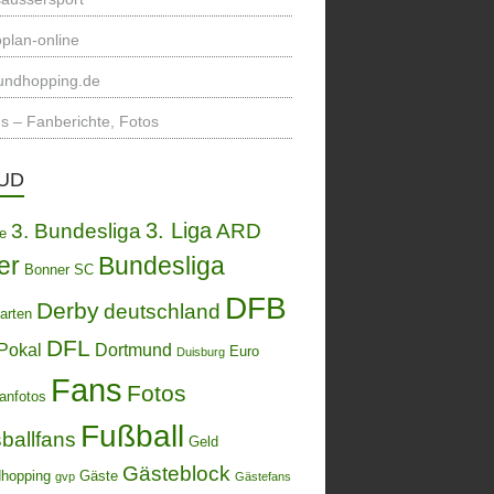
plan-online
undhopping.de
s – Fanberichte, Fotos
UD
3. Liga
3. Bundesliga
ARD
de
er
Bundesliga
Bonner SC
DFB
Derby
deutschland
arten
DFL
Pokal
Dortmund
Euro
Duisburg
Fans
Fotos
anfotos
Fußball
ballfans
Geld
Gästeblock
hopping
Gäste
gvp
Gästefans