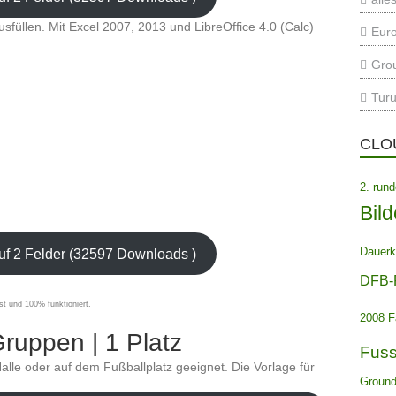
usfüllen. Mit Excel 2007, 2013 und LibreOffice 4.0 (Calc)
Euro
Gro
Turu
CLO
2. run
Bild
Dauerk
uf 2 Felder (32597 Downloads )
DFB-
st und 100% funktioniert.
2008
F
ruppen | 1 Platz
Fuss
 Halle oder auf dem Fußballplatz geeignet. Die Vorlage für
Ground