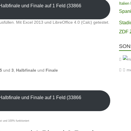
Italien
albfinale und Finale auf 1 Feld (33866
Span
usfüllen. Mit Excel 2013 und LibreOffice 4.0 (Calc) getestet.
Stadi
ZDF
SON
m
5
und
3
,
Halbfinale
und
Finale
albfinale und Finale auf 1 Feld (33866
st und 100% funktioniert