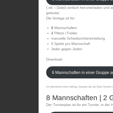
(.xls – Datei) einfach herunterladen und a
getestet.
Die Vorlage ist für:
6
Mannschaften
2
Plätze / Felder
manuelle Schiedsrichtereinteilung
5 Spiele pro Mannschaft
Jeder gegen Jeden
Download:
6 Mannschaften in einer Gruppe a
Ich übernehme keine Haftung, Garantie das die Datei Virenfrei i
8 Mannschaften | 2 G
Der Turnierplan ist für ein Turnier, in der