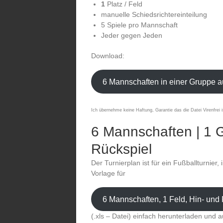
1
Platz / Feld
manuelle Schiedsrichtereinteilung
5 Spiele pro Mannschaft
Jeder gegen Jeden
Download:
6 Mannschaften in einer Gruppe 
Ich übernehme keine Haftung, Garantie das die Datei Virenfrei i
6 Mannschaften | 1 G
Rückspiel
Der Turnierplan ist für ein Fußballturnier
Vorlage für
6 Mannschaften, 1 Feld, Hin- und
(.xls – Datei) einfach herunterladen und a