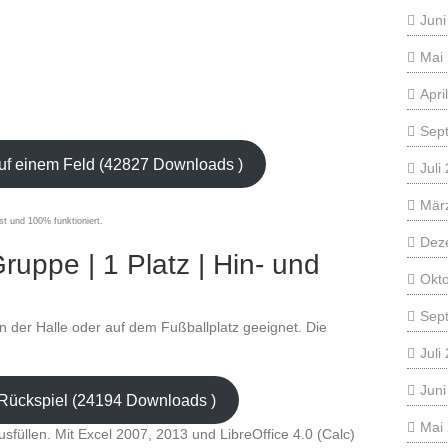
Juni
Mai
Apri
Sep
auf einem Feld (42827 Downloads )
Juli
Mär
st und 100% funktioniert.
Dez
ruppe | 1 Platz | Hin- und
Okt
Sep
, in der Halle oder auf dem Fußballplatz geeignet. Die
Juli
Juni
 Rückspiel (24194 Downloads )
Mai
usfüllen. Mit Excel 2007, 2013 und LibreOffice 4.0 (Calc)