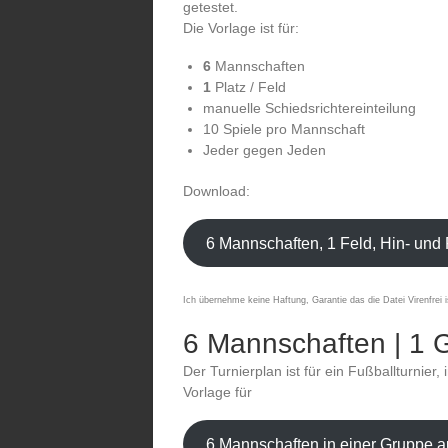
getestet.
Die Vorlage ist für:
6
Mannschaften
1
Platz / Feld
manuelle Schiedsrichtereinteilung
10 Spiele pro Mannschaft
Jeder gegen Jeden
Download:
6 Mannschaften, 1 Feld, Hin- und
Ich übernehme keine Haftung, Garantie das die Datei Virenfrei i
6 Mannschaften | 1 G
Der Turnierplan ist für ein Fußballturnier
Vorlage für
6 Mannschaften in einer Gruppe a