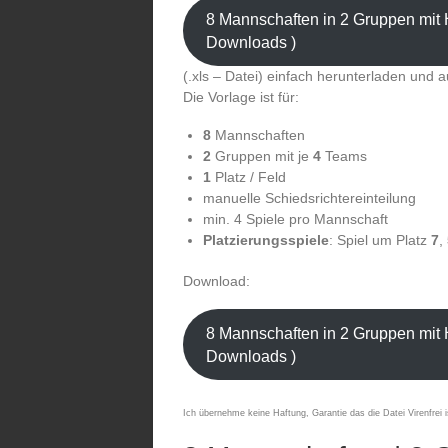
8 Mannschaften in 2 Gruppen mit H
Downloads )
(.xls – Datei) einfach herunterladen und a
Die Vorlage ist für:
8
Mannschaften
2
Gruppen mit je
4
Teams
1
Platz / Feld
manuelle Schiedsrichtereinteilung
min. 4 Spiele pro Mannschaft
Platzierungsspiele
: Spiel um Platz
7
,
Download:
8 Mannschaften in 2 Gruppen mit H
Downloads )
Ich übernehme keine Haftung, Garantie das die Datei Virenfrei i