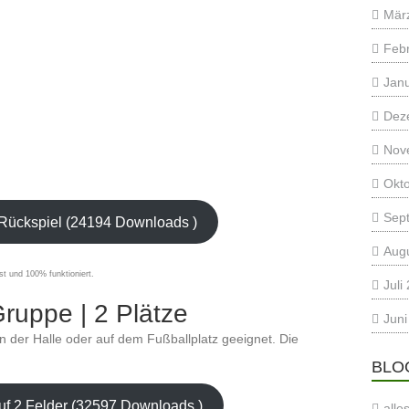
Mär
Feb
Jan
Dez
Nov
Okt
Sep
 Rückspiel (24194 Downloads )
Aug
st und 100% funktioniert.
Juli
ruppe | 2 Plätze
Juni
, in der Halle oder auf dem Fußballplatz geeignet. Die
BLO
uf 2 Felder (32597 Downloads )
alle