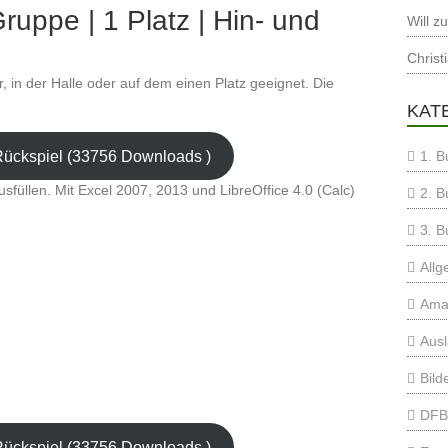
ruppe | 1 Platz | Hin- und
Will
z
Christ
er, in der Halle oder auf dem einen Platz geeignet. Die
KAT
Rückspiel (33756 Downloads )
1. B
usfüllen. Mit Excel 2007, 2013 und LibreOffice 4.0 (Calc)
2. B
3. B
Allg
Ama
Aus
Bild
DFB
Rückspiel (33756 Downloads )