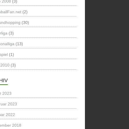
o 2008
(3)
ballFan.net
(2)
undhopping
(30)
liga
(3)
onalliga
(13)
spiel
(1)
2010
(3)
HIV
z 2023
ruar 2023
uar 2022
ember 2018