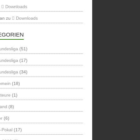
u
Downloads
ian
zu
Downloads
EGORIEN
undesliga
(51)
undesliga
(17)
undesliga
(34)
emein
(18)
teure
(1)
land
(8)
er
(6)
-Pokal
(17)