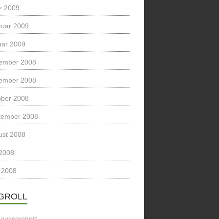
z 2009
ruar 2009
uar 2009
ember 2008
ember 2008
ober 2008
tember 2008
ust 2008
 2008
 2008
GROLL
saussersport