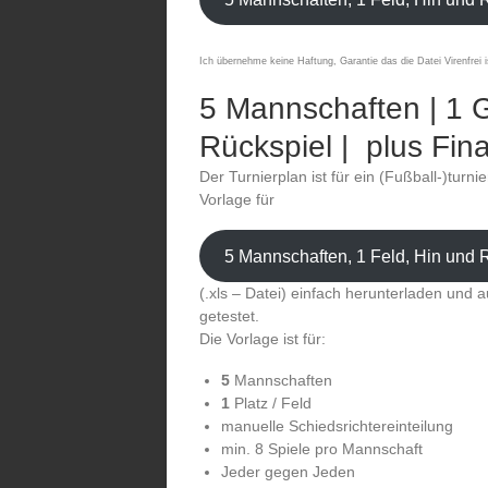
Ich übernehme keine Haftung, Garantie das die Datei Virenfrei i
5 Mannschaften | 1 G
Rückspiel | plus Fina
Der Turnierplan ist für ein (Fußball-)turni
Vorlage für
5 Mannschaften, 1 Feld, Hin und R
(.xls – Datei) einfach herunterladen und a
getestet.
Die Vorlage ist für:
5
Mannschaften
1
Platz / Feld
manuelle Schiedsrichtereinteilung
min. 8 Spiele pro Mannschaft
Jeder gegen Jeden