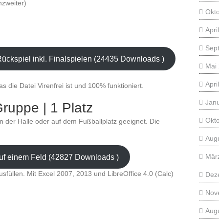
nzweiter)
Okt
Apri
Sep
ückspiel inkl. Finalspielen (24435 Downloads )
Mai
Apri
 die Datei Virenfrei ist und 100% funktioniert.
Jan
ruppe | 1 Platz
Okt
, in der Halle oder auf dem Fußballplatz geeignet. Die
Aug
Mär
auf einem Feld (42827 Downloads )
usfüllen. Mit Excel 2007, 2013 und LibreOffice 4.0 (Calc)
Dez
Nov
Aug