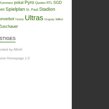
Pyro
pokal
SGD
Kommerz
Quoten
RTL
Spielplan
Stadion
ien
St. Pauli
Ultras
onverbot
Tickets
Uruguay
Willkür
Zuschauer
STIGES
eine Homepage 1.0