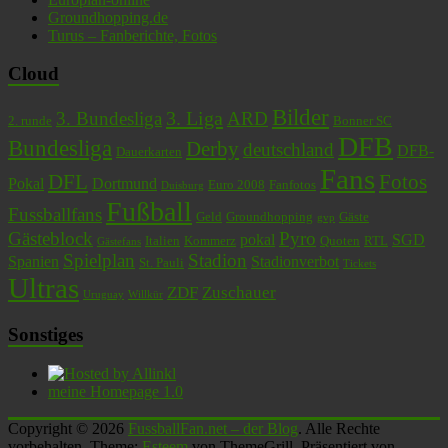
Groundhopping.de
Turus – Fanberichte, Fotos
Cloud
Bilder
3. Liga
3. Bundesliga
ARD
2. runde
Bonner SC
DFB
Bundesliga
Derby
deutschland
DFB-
Dauerkarten
Fans
DFL
Fotos
Pokal
Dortmund
Euro 2008
Fanfotos
Duisburg
Fußball
Fussballfans
Geld
Groundhopping
Gäste
gvp
Gästeblock
Pyro
pokal
SGD
Italien
Kommerz
Quoten
RTL
Gästefans
Spielplan
Stadion
Spanien
Stadionverbot
St. Pauli
Tickets
Ultras
ZDF
Zuschauer
Uruguay
Willkür
Sonstiges
meine Homepage 1.0
Copyright © 2026
FussballFan.net – der Blog
. Alle Rechte
vorbehalten. Theme:
Esteem
von ThemeGrill. Präsentiert von