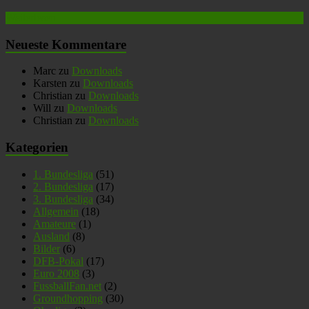
Weiterlesen
Neueste Kommentare
Marc
zu
Downloads
Karsten
zu
Downloads
Christian
zu
Downloads
Will
zu
Downloads
Christian
zu
Downloads
Kategorien
1. Bundesliga
(51)
2. Bundesliga
(17)
3. Bundesliga
(34)
Allgemein
(18)
Amateure
(1)
Ausland
(8)
Bilder
(6)
DFB-Pokal
(17)
Euro 2008
(3)
FussballFan.net
(2)
Groundhopping
(30)